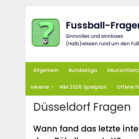
Skip
to
content
Fussball-Frage
Sinnvolles und sinnloses
(Halb)wissen rund um den Fuß
Allgemein
Bundesliga
Deutschlan
Vereine
WM 2026 Spielplan
Offene 
Düsseldorf Fragen
Wann fand das letzte inte