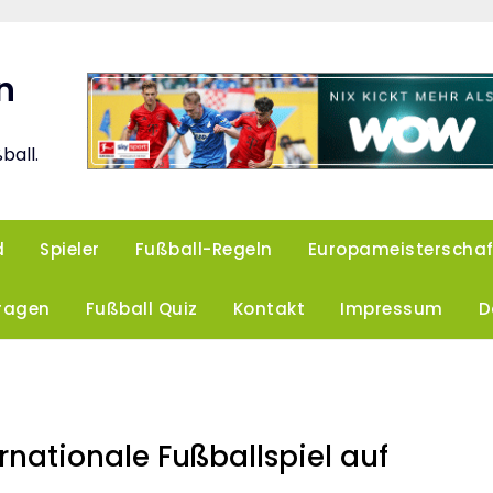
n
ball.
d
Spieler
Fußball-Regeln
Europameisterschaf
Fragen
Fußball Quiz
Kontakt
Impressum
D
rnationale Fußballspiel auf