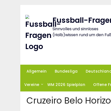
Skip
to
content
Fussball-Frage
Sinnvolles und sinnloses
(Halb)wissen rund um den Fuß
Allgemein
Bundesliga
Deutschlan
Vereine
WM 2026 Spielplan
Offene 
Cruzeiro Belo Horiz