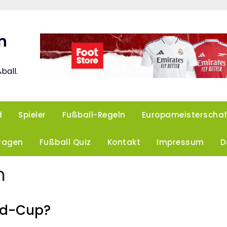
n
ball.
d
Spieler
Fußball-Regeln
Europameisterschaf
Fragen
Fußball Quiz
Kontakt
Impressum
D
n
ed-Cup?