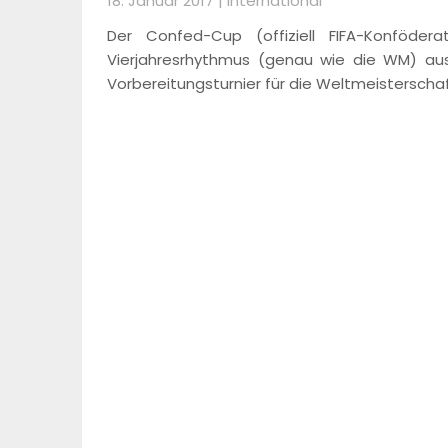
18. Januar 2017 |
International
Der Confed-Cup (offiziell FIFA-Konföderat
Vierjahresrhythmus (genau wie die WM) ausg
Vorbereitungsturnier für die Weltmeistersch