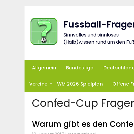
Skip
to
content
Fussball-Frage
Sinnvolles und sinnloses
(Halb)wissen rund um den Fuß
Allgemein
Bundesliga
Deutschlan
Vereine
WM 2026 Spielplan
Offene 
Confed-Cup Frage
Warum gibt es den Conf