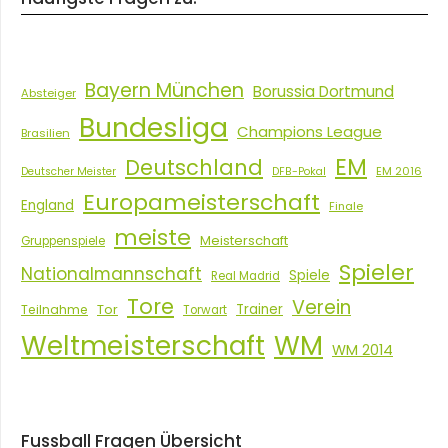
Bayern München
Borussia Dortmund
Absteiger
Bundesliga
Champions League
Brasilien
EM
Deutschland
EM 2016
Deutscher Meister
DFB-Pokal
Europameisterschaft
England
Finale
meiste
Meisterschaft
Gruppenspiele
Spieler
Nationalmannschaft
Spiele
Real Madrid
Tore
Verein
Tor
Trainer
Teilnahme
Torwart
Weltmeisterschaft
WM
WM 2014
Fussball Fragen Übersicht