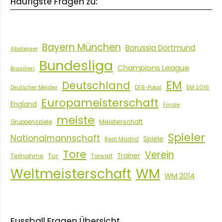
Häufigste Fragen zu:
Bayern München
Borussia Dortmund
Absteiger
Bundesliga
Champions League
Brasilien
EM
Deutschland
EM 2016
Deutscher Meister
DFB-Pokal
Europameisterschaft
England
Finale
meiste
Meisterschaft
Gruppenspiele
Spieler
Nationalmannschaft
Spiele
Real Madrid
Tore
Verein
Tor
Trainer
Teilnahme
Torwart
Weltmeisterschaft
WM
WM 2014
Fussball Fragen Übersicht