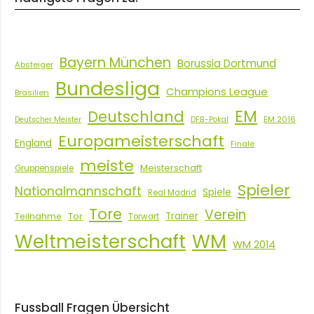
Bayern München
Borussia Dortmund
Absteiger
Bundesliga
Champions League
Brasilien
EM
Deutschland
EM 2016
Deutscher Meister
DFB-Pokal
Europameisterschaft
England
Finale
meiste
Meisterschaft
Gruppenspiele
Spieler
Nationalmannschaft
Spiele
Real Madrid
Tore
Verein
Tor
Trainer
Teilnahme
Torwart
Weltmeisterschaft
WM
WM 2014
Fussball Fragen Übersicht