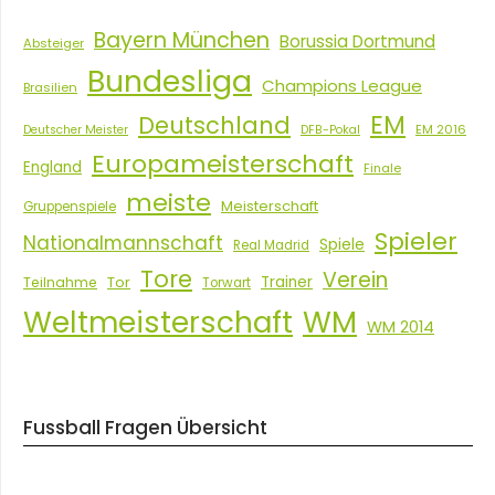
Bayern München
Borussia Dortmund
Absteiger
Bundesliga
Champions League
Brasilien
EM
Deutschland
EM 2016
Deutscher Meister
DFB-Pokal
Europameisterschaft
England
Finale
meiste
Meisterschaft
Gruppenspiele
Spieler
Nationalmannschaft
Spiele
Real Madrid
Tore
Verein
Tor
Trainer
Teilnahme
Torwart
Weltmeisterschaft
WM
WM 2014
Fussball Fragen Übersicht