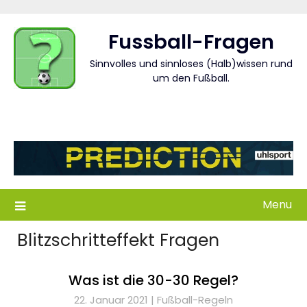
Skip
to
Fussball-Fragen
content
Sinnvolles und sinnloses (Halb)wissen rund
um den Fußball.
Menu
Blitzschritteffekt Fragen
Was ist die 30-30 Regel?
22. Januar 2021 |
Fußball-Regeln