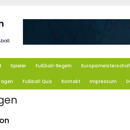
n
ball.
d
Spieler
Fußball-Regeln
Europameisterschaf
Fragen
Fußball Quiz
Kontakt
Impressum
D
agen
ion