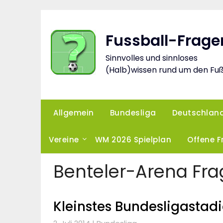
Skip
to
content
Fussball-Frage
Sinnvolles und sinnloses
(Halb)wissen rund um den Fuß
Allgemein
Bundesliga
Deutschlan
Vereine
WM 2026 Spielplan
Offene 
Benteler-Arena Fr
Kleinstes Bundesligastad