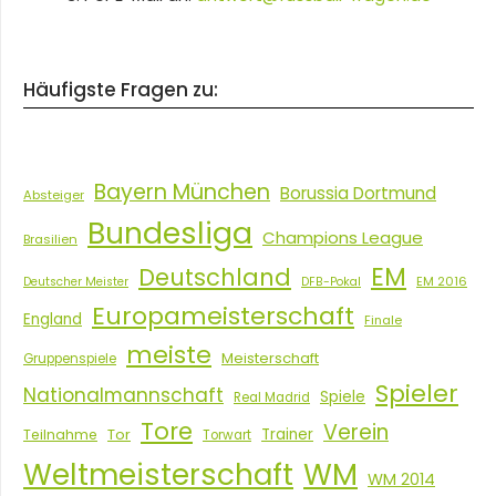
Häufigste Fragen zu:
Bayern München
Borussia Dortmund
Absteiger
Bundesliga
Champions League
Brasilien
EM
Deutschland
EM 2016
Deutscher Meister
DFB-Pokal
Europameisterschaft
England
Finale
meiste
Meisterschaft
Gruppenspiele
Spieler
Nationalmannschaft
Spiele
Real Madrid
Tore
Verein
Tor
Trainer
Teilnahme
Torwart
Weltmeisterschaft
WM
WM 2014