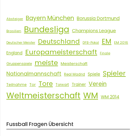
Bayern München
Borussia Dortmund
Absteiger
Bundesliga
Champions League
Brasilien
EM
Deutschland
EM 2016
Deutscher Meister
DFB-Pokal
Europameisterschaft
England
Finale
meiste
Meisterschaft
Gruppenspiele
Spieler
Nationalmannschaft
Spiele
Real Madrid
Tore
Verein
Tor
Trainer
Teilnahme
Torwart
Weltmeisterschaft
WM
WM 2014
Fussball Fragen Übersicht