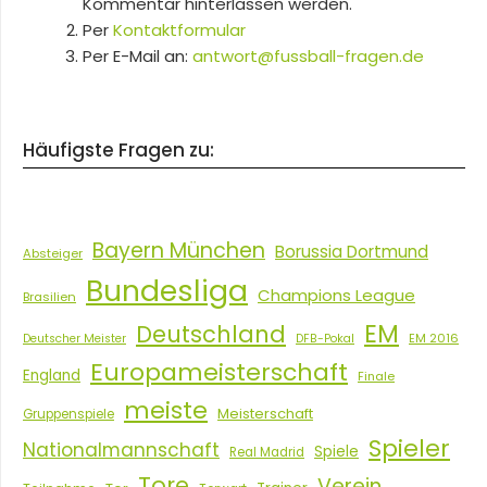
Kommentar hinterlassen werden.
Per
Kontaktformular
Per E-Mail an:
antwort@fussball-fragen.de
Häufigste Fragen zu:
Bayern München
Borussia Dortmund
Absteiger
Bundesliga
Champions League
Brasilien
EM
Deutschland
EM 2016
Deutscher Meister
DFB-Pokal
Europameisterschaft
England
Finale
meiste
Meisterschaft
Gruppenspiele
Spieler
Nationalmannschaft
Spiele
Real Madrid
Tore
Verein