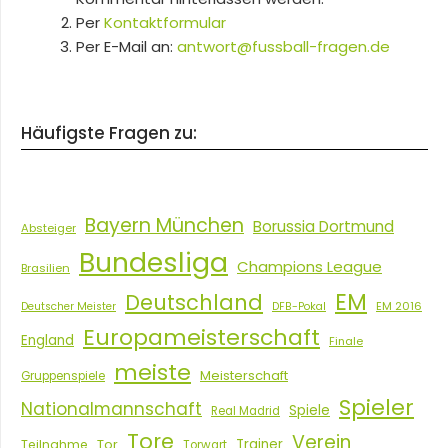
Per
Kontaktformular
Per E-Mail an:
antwort@fussball-fragen.de
Häufigste Fragen zu:
Bayern München
Borussia Dortmund
Absteiger
Bundesliga
Champions League
Brasilien
EM
Deutschland
EM 2016
Deutscher Meister
DFB-Pokal
Europameisterschaft
England
Finale
meiste
Meisterschaft
Gruppenspiele
Spieler
Nationalmannschaft
Spiele
Real Madrid
Tore
Verein
Tor
Trainer
Teilnahme
Torwart