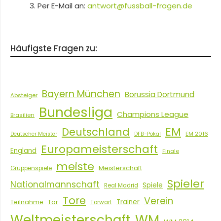
Per E-Mail an:
antwort@fussball-fragen.de
Häufigste Fragen zu:
Bayern München
Borussia Dortmund
Absteiger
Bundesliga
Champions League
Brasilien
EM
Deutschland
EM 2016
Deutscher Meister
DFB-Pokal
Europameisterschaft
England
Finale
meiste
Meisterschaft
Gruppenspiele
Spieler
Nationalmannschaft
Spiele
Real Madrid
Tore
Verein
Tor
Trainer
Teilnahme
Torwart
Weltmeisterschaft
WM