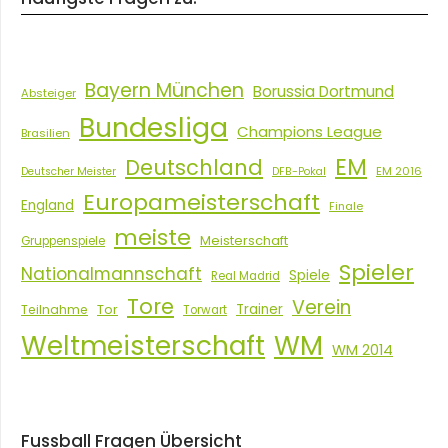
Bayern München
Borussia Dortmund
Absteiger
Bundesliga
Champions League
Brasilien
EM
Deutschland
EM 2016
Deutscher Meister
DFB-Pokal
Europameisterschaft
England
Finale
meiste
Meisterschaft
Gruppenspiele
Spieler
Nationalmannschaft
Spiele
Real Madrid
Tore
Verein
Tor
Trainer
Teilnahme
Torwart
Weltmeisterschaft
WM
WM 2014
Fussball Fragen Übersicht