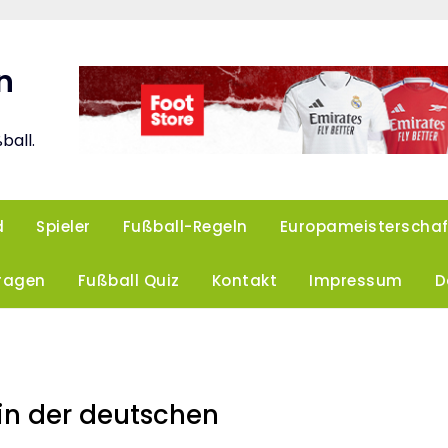
n
ball.
d
Spieler
Fußball-Regeln
Europameisterschaf
Fragen
Fußball Quiz
Kontakt
Impressum
D
 in der deutschen