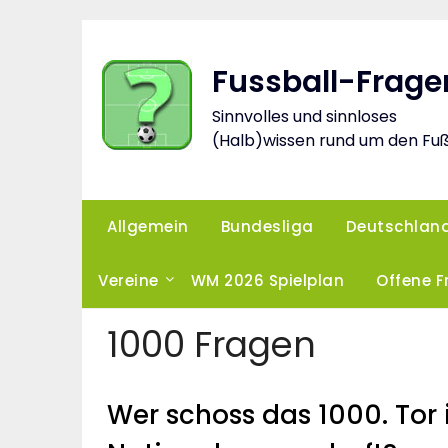
Skip
to
content
Fussball-Frage
Sinnvolles und sinnloses
(Halb)wissen rund um den Fuß
Allgemein
Bundesliga
Deutschlan
Vereine
WM 2026 Spielplan
Offene 
1000 Fragen
Wer schoss das 1000. Tor