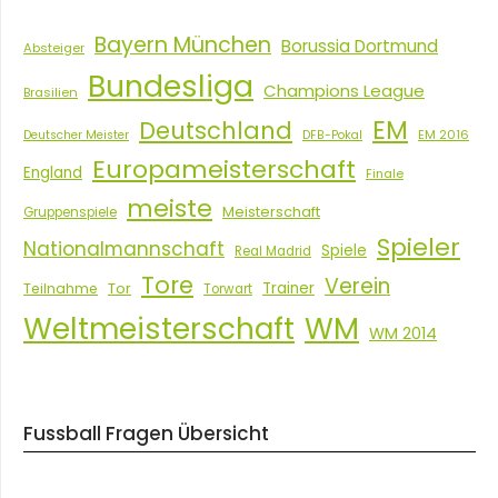
Bayern München
Borussia Dortmund
Absteiger
Bundesliga
Champions League
Brasilien
EM
Deutschland
EM 2016
Deutscher Meister
DFB-Pokal
Europameisterschaft
England
Finale
meiste
Meisterschaft
Gruppenspiele
Spieler
Nationalmannschaft
Spiele
Real Madrid
Tore
Verein
Tor
Trainer
Teilnahme
Torwart
Weltmeisterschaft
WM
WM 2014
Fussball Fragen Übersicht