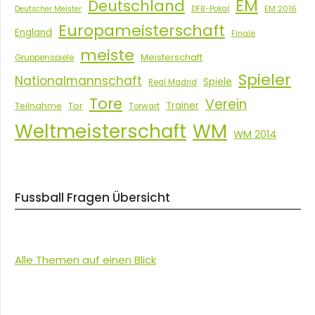
EM
Deutschland
EM 2016
Deutscher Meister
DFB-Pokal
Europameisterschaft
England
Finale
meiste
Meisterschaft
Gruppenspiele
Spieler
Nationalmannschaft
Spiele
Real Madrid
Tore
Verein
Tor
Trainer
Teilnahme
Torwart
Weltmeisterschaft
WM
WM 2014
Fussball Fragen Übersicht
Alle Themen auf einen Blick