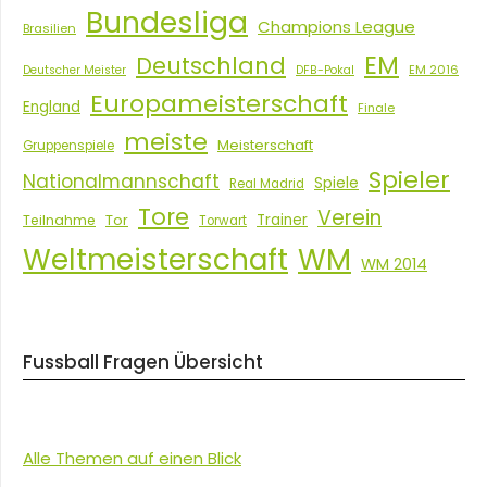
Bundesliga
Champions League
Brasilien
EM
Deutschland
EM 2016
Deutscher Meister
DFB-Pokal
Europameisterschaft
England
Finale
meiste
Meisterschaft
Gruppenspiele
Spieler
Nationalmannschaft
Spiele
Real Madrid
Tore
Verein
Tor
Trainer
Teilnahme
Torwart
Weltmeisterschaft
WM
WM 2014
Fussball Fragen Übersicht
Alle Themen auf einen Blick