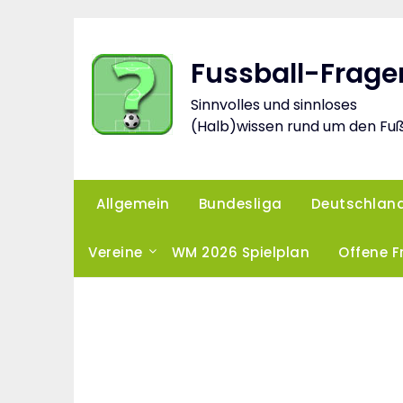
Skip
to
content
Fussball-Frage
Sinnvolles und sinnloses
(Halb)wissen rund um den Fuß
Allgemein
Bundesliga
Deutschlan
Vereine
WM 2026 Spielplan
Offene 