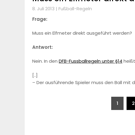
8. Juli 2013 |
Fußball-Regeln
Frage:
Muss ein Elfmeter direkt ausgeführt werden?
Antwort:
Nein. In den
DFB-Fussballregeln unter §14
heißt
[..]
– Der ausführende Spieler muss den Ball mit
Beitragsnavigation
1
2