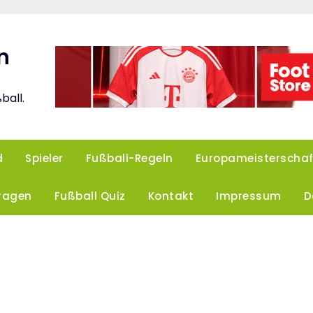
n
ball.
d
Spieler
Fußball-Regeln
Europameisterschaf
Fragen
Fußball Quiz
Kontakt
Impressum
D