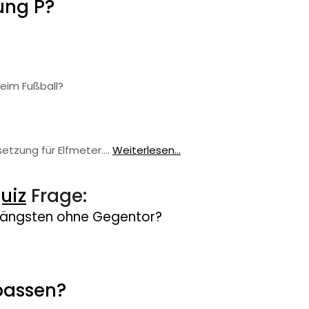
ung P?
eim Fußball?
rsetzung für Elfmeter.…
Weiterlesen...
uiz
Frage:
 längsten ohne Gegentor?
passen?